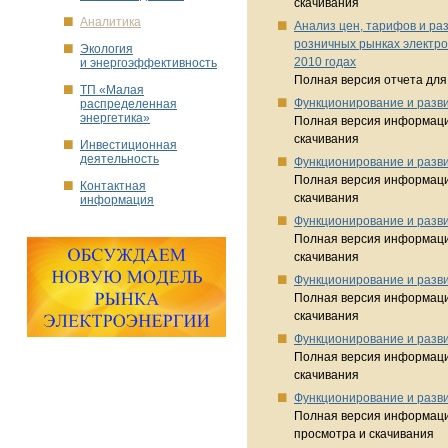
скачивания
Аналитика
Анализ цен, тарифов и ра
розничных рынках электро
Экология
2010 годах
и энергоэффективность
Полная версия отчета для
ТП «Малая
Функционирование и разви
распределенная
энергетика»
Полная версия информаци
скачивания
Инвестиционная
деятельность
Функционирование и разви
Полная версия информаци
Контактная
скачивания
информация
Функционирование и разви
Полная версия информаци
скачивания
Функционирование и разви
Полная версия информаци
скачивания
Функционирование и разви
Полная версия информаци
скачивания
Функционирование и разви
Полная версия информаци
просмотра и скачивания